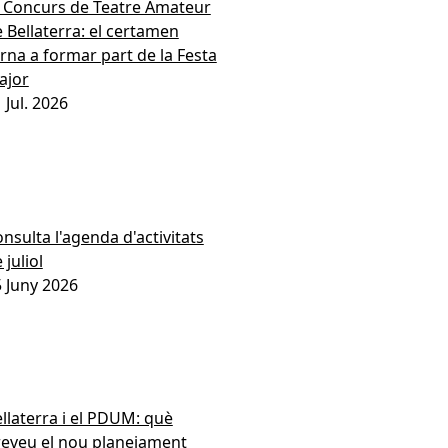
I Concurs de Teatre Amateur
 Bellaterra: el certamen
rna a formar part de la Festa
ajor
1
Jul.
2026
nsulta l'agenda d'activitats
 juliol
5
Juny
2026
llaterra i el PDUM: què
reveu el nou planejament