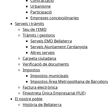
Contractació
Urbanisme
Participació
Empreses concessiònaries
Serveis i tràmits
Seu de l'EMD
Tràmits i gestions
Serveis EMD Bellaterra
Serveis Ajuntament Cerdanyola
Altres serveis
Carpeta ciutadana
Verificació de documents
Impostos
Impostos municipals
Impostos Àrea Metropolitana de Barcelon
Factura electrònica
Finestreta Única Empresarial (FUE)
El nostre poble
Història de Bellaterra