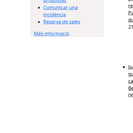
propostes
re
Comunicar una
Pa
incidència
du
Reserva de sales
2
Més informació
Ju
gu
ca
Be
0