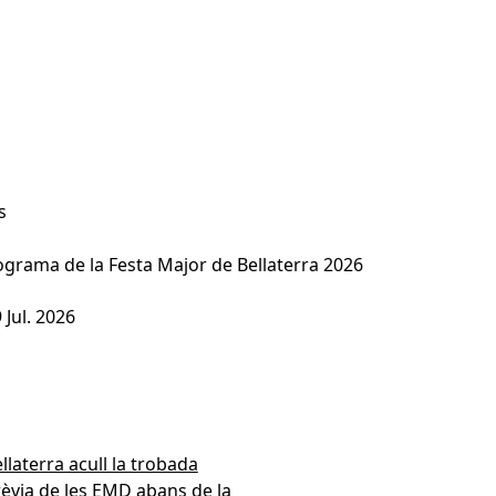
s
grama de la Festa Major de Bellaterra 2026
ograma de la Festa Major de Bellaterra 2026
9
Jul.
2026
llaterra acull la trobada
èvia de les EMD abans de la