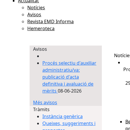
Actualitat
Notícies
Avisos
Revista EMD Informa
Hemeroteca
Avisos
Notície
Pro
Procés selectiu d'auxiliar
Pr
administratiu/va:
publicació d'acta
2
definitiva i avaluació de
mèrits
08-06-2026
Més avisos
Tràmits
Instància genèrica
Be
Queixes, suggeriments i
pr