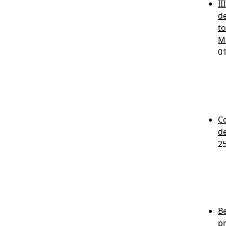
II
de
to
M
0
Co
de
2
Be
p