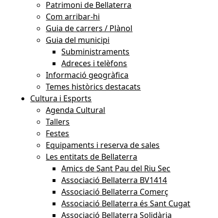
Patrimoni de Bellaterra
Com arribar-hi
Guia de carrers / Plànol
Guia del municipi
Subministraments
Adreces i telèfons
Informació geogràfica
Temes històrics destacats
Cultura i Esports
Agenda Cultural
Tallers
Festes
Equipaments i reserva de sales
Les entitats de Bellaterra
Amics de Sant Pau del Riu Sec
Associació Bellaterra BV1414
Associació Bellaterra Comerç
Associació Bellaterra és Sant Cugat
Associació Bellaterra Solidària