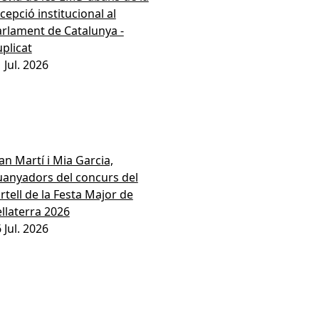
cepció institucional al
rlament de Catalunya -
plicat
1
Jul.
2026
an Martí i Mia Garcia,
anyadors del concurs del
rtell de la Festa Major de
llaterra 2026
6
Jul.
2026