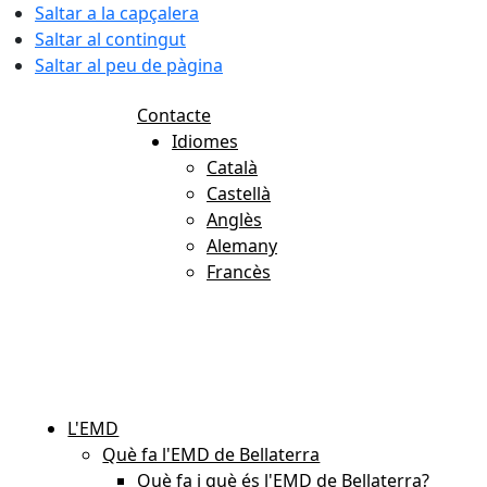
Saltar a la capçalera
Saltar al contingut
Saltar al peu de pàgina
Contacte
Idiomes
Català
Castellà
Anglès
Alemany
Francès
07.08.2026 | 09:49
L'EMD
Què fa l'EMD de Bellaterra
Què fa i què és l'EMD de Bellaterra?