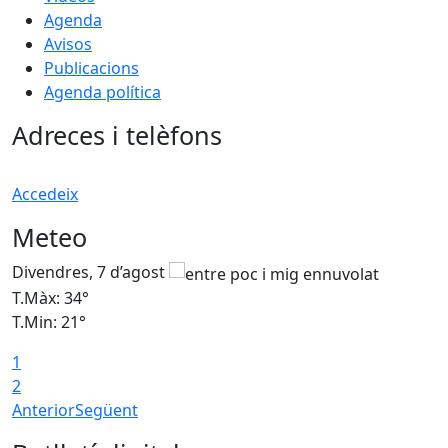
Agenda
Avisos
Publicacions
Agenda política
Adreces i telèfons
Accedeix
Meteo
Divendres, 7 d’agost
D
T.Màx: 34°
T
T.Min: 21°
T
1
T
2
Anterior
Següent