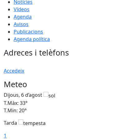
Notícies
Vídeos
Agenda
Avisos
Publicacions
Agenda política
Adreces i telèfons
Accedeix
Meteo
Dijous, 6 d’agost
D
T.Màx: 33°
T
T.Min: 20°
T
Tarda
1