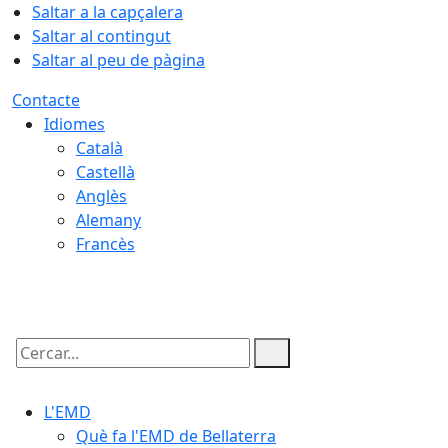
Saltar a la capçalera
Saltar al contingut
Saltar al peu de pàgina
Contacte
Idiomes
Català
Castellà
Anglès
Alemany
Francès
06.08.2026 | 07:06
Cercar:
L'EMD
Què fa l'EMD de Bellaterra