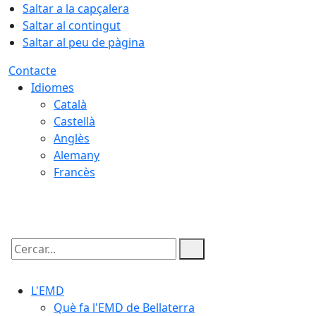
Saltar a la capçalera
Saltar al contingut
Saltar al peu de pàgina
Contacte
Idiomes
Català
Castellà
Anglès
Alemany
Francès
08.08.2026 | 06:28
Cercar:
L'EMD
Què fa l'EMD de Bellaterra