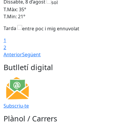
Dissabte, 8 d’agost
D
T.Màx: 35°
T
T.Min: 21°
T
Tarda
1
2
Anterior
Següent
Butlletí digital
Subscriu-te
Plànol / Carrers