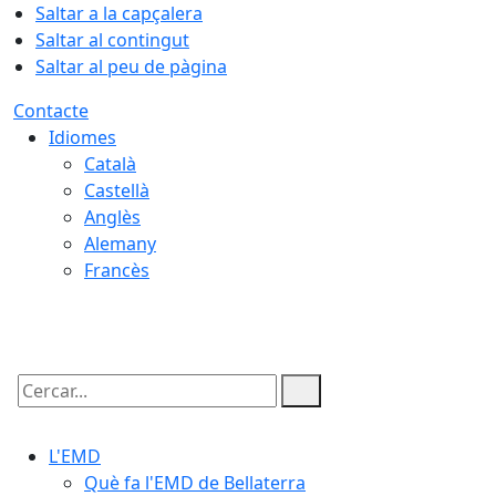
Saltar a la capçalera
Saltar al contingut
Saltar al peu de pàgina
Contacte
Idiomes
Català
Castellà
Anglès
Alemany
Francès
09.08.2026 | 05:46
Cercar:
L'EMD
Què fa l'EMD de Bellaterra