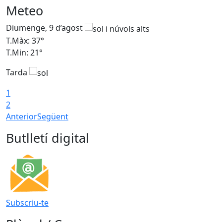
Meteo
Diumenge, 9 d’agost
D
T.Màx: 37°
T
T.Min: 21°
T
Tarda
T
1
2
Anterior
Següent
Butlletí digital
Subscriu-te