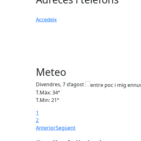
Accedeix
Meteo
Divendres, 7 d’agost
T.Màx: 34°
T.Min: 21°
1
2
Anterior
Següent