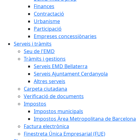
Finances
Contractació
Urbanisme
Participació
Empreses concessiònaries
Serveis i tràmits
Seu de l'EMD
Tràmits i gestions
Serveis EMD Bellaterra
Serveis Ajuntament Cerdanyola
Altres serveis
Carpeta ciutadana
Verificació de documents
Impostos
Impostos municipals
Impostos Àrea Metropolitana de Barcelona
Factura electrònica
Finestreta Única Empresarial (FUE)