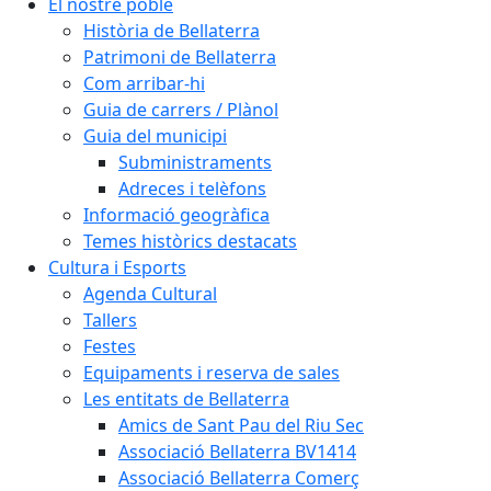
El nostre poble
Història de Bellaterra
Patrimoni de Bellaterra
Com arribar-hi
Guia de carrers / Plànol
Guia del municipi
Subministraments
Adreces i telèfons
Informació geogràfica
Temes històrics destacats
Cultura i Esports
Agenda Cultural
Tallers
Festes
Equipaments i reserva de sales
Les entitats de Bellaterra
Amics de Sant Pau del Riu Sec
Associació Bellaterra BV1414
Associació Bellaterra Comerç