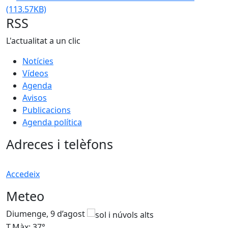
(113.57KB)
RSS
L'actualitat a un clic
Notícies
Vídeos
Agenda
Avisos
Publicacions
Agenda política
Adreces i telèfons
Accedeix
Meteo
Diumenge, 9 d’agost
D
T.Màx: 37°
T