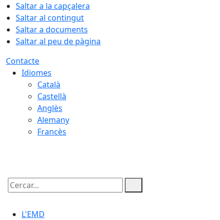
Saltar a la capçalera
Saltar al contingut
Saltar a documents
Saltar al peu de pàgina
Contacte
Idiomes
Català
Castellà
Anglès
Alemany
Francès
09.08.2026 | 01:08
Cercar:
L'EMD