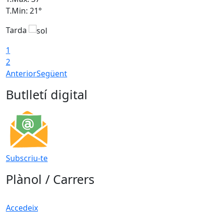
T.Min: 21°
T
Tarda
T
1
2
Anterior
Següent
Butlletí digital
Subscriu-te
Plànol / Carrers
Accedeix