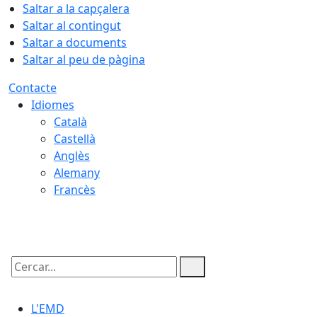
Saltar a la capçalera
Saltar al contingut
Saltar a documents
Saltar al peu de pàgina
Contacte
Idiomes
Català
Castellà
Anglès
Alemany
Francès
06.08.2026 | 11:40
Cercar:
L'EMD