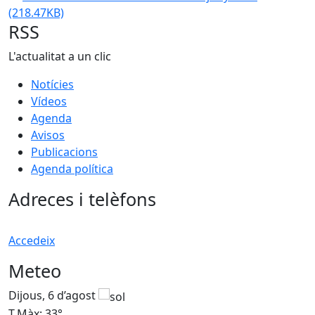
(218.47KB)
RSS
L'actualitat a un clic
Notícies
Vídeos
Agenda
Avisos
Publicacions
Agenda política
Adreces i telèfons
Accedeix
Meteo
Dijous, 6 d’agost
D
T.Màx: 33°
T