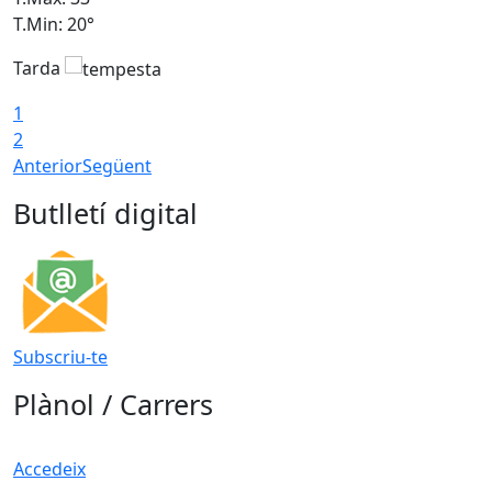
T.Min: 20°
T
Tarda
1
2
Anterior
Següent
Butlletí digital
Subscriu-te
Plànol / Carrers
Accedeix