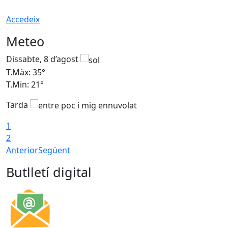
Accedeix
Meteo
Dissabte, 8 d’agost
D
T.Màx: 35°
T
T.Min: 21°
T
Tarda
1
2
Anterior
Següent
Butlletí digital