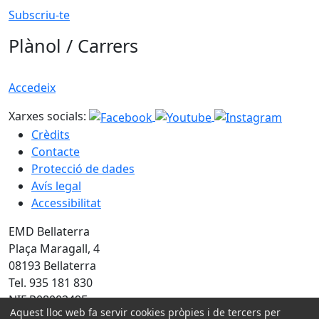
Subscriu-te
Plànol / Carrers
Accedeix
Xarxes socials:
Crèdits
Contacte
Protecció de dades
Avís legal
Accessibilitat
EMD Bellaterra
Plaça Maragall, 4
08193 Bellaterra
Tel. 935 181 830
NIF P0800249E
Aquest lloc web fa servir cookies pròpies i de tercers per