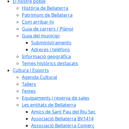
El nostre poble
Història de Bellaterra
Patrimoni de Bellaterra
Com arribar-hi
Guia de carrers / Plànol
Guia del municipi
Subministraments
Adreces i telèfons
Informació geogràfica
Temes històrics destacats
Cultura i Esports
Agenda Cultural
Tallers
Festes
Equipaments i reserva de sales
Les entitats de Bellaterra
Amics de Sant Pau del Riu Sec
Associació Bellaterra BV1414
Associació Bellaterra Comerç