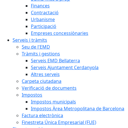
Finances
Contractació
Urbanisme
Participació
Empreses concessiònaries
Serveis i tràmits
Seu de l'EMD
Tràmits i gestions
Serveis EMD Bellaterra
Serveis Ajuntament Cerdanyola
Altres serveis
Carpeta ciutadana
Verificació de documents
Impostos
Impostos municipals
Impostos Àrea Metropolitana de Barcelona
Factura electrònica
Finestreta Única Empresarial (FUE)