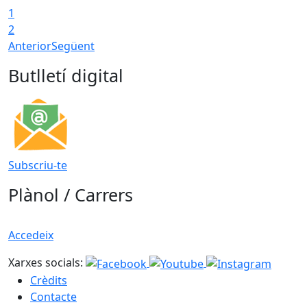
1
2
Anterior
Següent
Butlletí digital
Subscriu-te
Plànol / Carrers
Accedeix
Xarxes socials:
Crèdits
Contacte