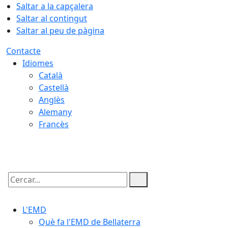
Saltar a la capçalera
Saltar al contingut
Saltar al peu de pàgina
Contacte
Idiomes
Català
Castellà
Anglès
Alemany
Francès
08.08.2026 | 10:39
Cercar:
L'EMD
Què fa l'EMD de Bellaterra