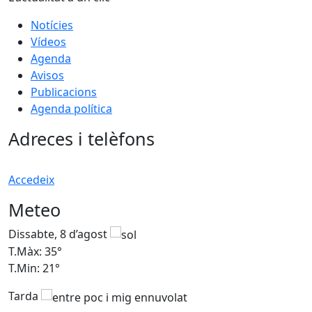
Notícies
Vídeos
Agenda
Avisos
Publicacions
Agenda política
Adreces i telèfons
Accedeix
Meteo
Dissabte, 8 d’agost
D
T.Màx: 35°
T
T.Min: 21°
T
Tarda