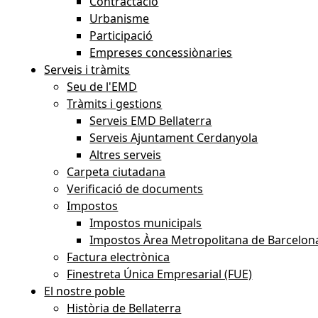
Contractació
Urbanisme
Participació
Empreses concessiònaries
Serveis i tràmits
Seu de l'EMD
Tràmits i gestions
Serveis EMD Bellaterra
Serveis Ajuntament Cerdanyola
Altres serveis
Carpeta ciutadana
Verificació de documents
Impostos
Impostos municipals
Impostos Àrea Metropolitana de Barcelon
Factura electrònica
Finestreta Única Empresarial (FUE)
El nostre poble
Història de Bellaterra