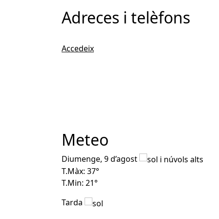
Adreces i telèfons
Accedeix
Meteo
Diumenge, 9 d’agost
T.Màx: 37°
T.Min: 21°
Tarda