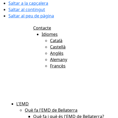
Saltar a la capçalera
Saltar al contingut
Saltar al peu de pàgina
Contacte
Idiomes
Català
Castellà
Anglès
Alemany
Francès
08.08.2026 | 12:57
L'EMD
Què fa l'EMD de Bellaterra
Què fa i què és l'EMD de Bellaterra?