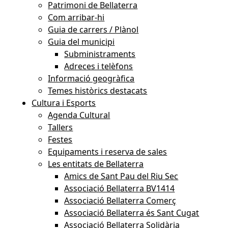
Patrimoni de Bellaterra
Com arribar-hi
Guia de carrers / Plànol
Guia del municipi
Subministraments
Adreces i telèfons
Informació geogràfica
Temes històrics destacats
Cultura i Esports
Agenda Cultural
Tallers
Festes
Equipaments i reserva de sales
Les entitats de Bellaterra
Amics de Sant Pau del Riu Sec
Associació Bellaterra BV1414
Associació Bellaterra Comerç
Associació Bellaterra és Sant Cugat
Associació Bellaterra Solidària