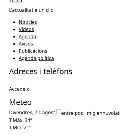
L'actualitat a un clic
Notícies
Vídeos
Agenda
Avisos
Publicacions
Agenda política
Adreces i telèfons
Accedeix
Meteo
Divendres, 7 d’agost
Dis
T.Màx: 34°
T.M
T.Min: 21°
T.Mi