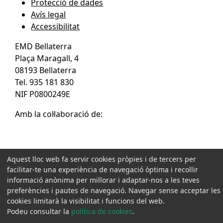
Protecció de dades
Avís legal
Accessibilitat
EMD Bellaterra
Plaça Maragall, 4
08193 Bellaterra
Tel. 935 181 830
NIF P0800249E
Amb la col·laboració de:
Aquest lloc web fa servir cookies pròpies i de tercers per
facilitar-te una experiència de navegació òptima i recollir
informació anònima per millorar i adaptar-nos a les teves
preferències i pautes de navegació. Navegar sense acceptar les
cookies limitarà la visibilitat i funcions del web.
Podeu consultar la
política de cookies
.