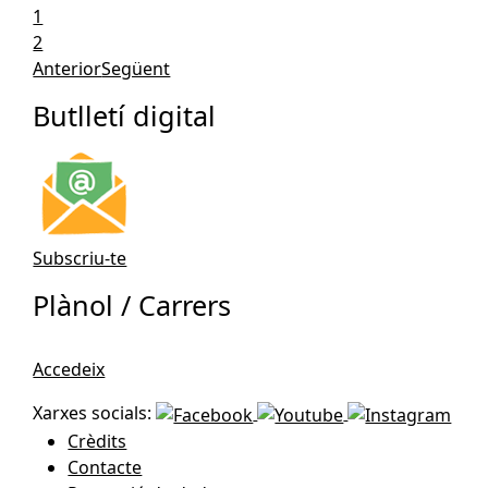
1
Tar
2
Anterior
Següent
Butlletí digital
Subscriu-te
Plànol / Carrers
Accedeix
Xarxes socials:
Crèdits
Contacte