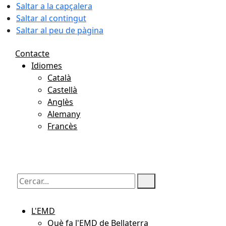
Saltar a la capçalera
Saltar al contingut
Saltar al peu de pàgina
Contacte
Idiomes
Català
Castellà
Anglès
Alemany
Francès
06.08.2026 | 22:01
Cercar:
L'EMD
Què fa l'EMD de Bellaterra