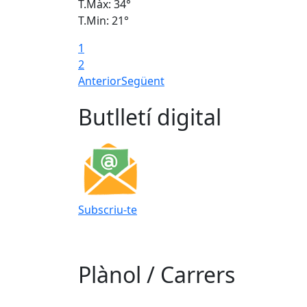
T.Màx: 34°
T.Min: 21°
1
2
Anterior
Següent
Butlletí digital
Subscriu-te
Plànol / Carrers