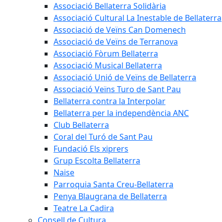
Associació Bellaterra Solidària
Associació Cultural La Inestable de Bellaterra
Associació de Veïns Can Domenech
Associació de Veïns de Terranova
Associació Fòrum Bellaterra
Associació Musical Bellaterra
Associació Unió de Veïns de Bellaterra
Associació Veïns Turo de Sant Pau
Bellaterra contra la Interpolar
Bellaterra per la independència ANC
Club Bellaterra
Coral del Turó de Sant Pau
Fundació Els xiprers
Grup Escolta Bellaterra
Naise
Parroquia Santa Creu-Bellaterra
Penya Blaugrana de Bellaterra
Teatre La Cadira
Consell de Cultura