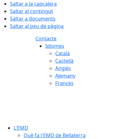
Saltar a la capçalera
Saltar al contingut
Saltar a documents
Saltar al peu de pàgina
Contacte
Idiomes
Català
Castellà
Anglès
Alemany
Francès
07.08.2026 | 09:54
L'EMD
Què fa l'EMD de Bellaterra