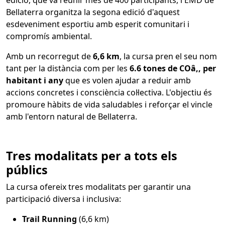
edició, que va reunir més de 400 participants, l'EMD de
Bellaterra organitza la segona edició d'aquest
esdeveniment esportiu amb esperit comunitari i
compromís ambiental.
Amb un recorregut de
6,6 km
, la cursa pren el seu nom
tant per la distància com per les
6.6 tones de COâ‚‚ per
habitant i any
que es volen ajudar a reduir amb
accions concretes i consciència col·lectiva. L'objectiu és
promoure hàbits de vida saludables i reforçar el vincle
amb l'entorn natural de Bellaterra.
Tres modalitats per a tots els
públics
La cursa ofereix tres modalitats per garantir una
participació diversa i inclusiva:
Trail Running
(6,6 km)