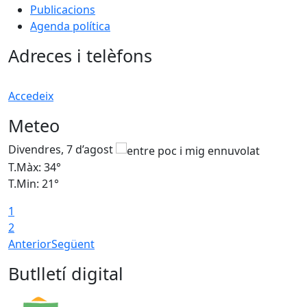
Publicacions
Agenda política
Adreces i telèfons
Accedeix
Meteo
Divendres, 7 d’agost
D
T.Màx: 34°
T
T.Min: 21°
T
1
T
2
Anterior
Següent
Butlletí digital