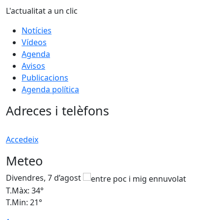
L'actualitat a un clic
Notícies
Vídeos
Agenda
Avisos
Publicacions
Agenda política
Adreces i telèfons
Accedeix
Meteo
Divendres, 7 d’agost
D
T.Màx: 34°
T
T.Min: 21°
T