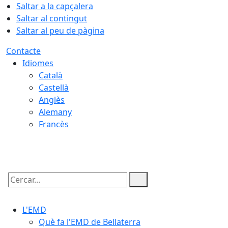
Saltar a la capçalera
Saltar al contingut
Saltar al peu de pàgina
Contacte
Idiomes
Català
Castellà
Anglès
Alemany
Francès
06.08.2026 | 19:22
Cercar:
L'EMD
Què fa l'EMD de Bellaterra