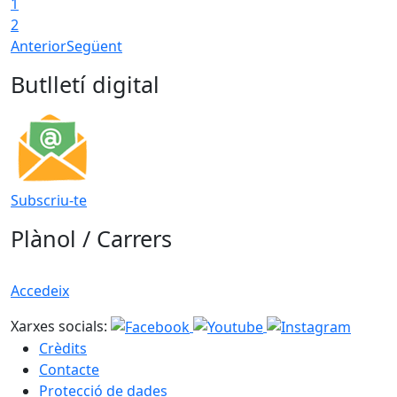
1
T
2
Anterior
Següent
Butlletí digital
Subscriu-te
Plànol / Carrers
Accedeix
Xarxes socials:
Crèdits
Contacte
Protecció de dades