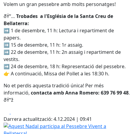
Volem un gran pessebre amb molts personatges!
ðŸ“…
Trobades a l'Església de la Santa Creu de
Bellaterra:
➡️ 1 de desembre, 11 h: Lectura i repartiment de
papers.
➡️ 15 de desembre, 11 h: 1r assaig.
➡️ 22 de desembre, 11 h: 2n assaig i repartiment de
vestits.
➡️ 24 de desembre, 18 h: Representació del pessebre.
👉 A continuació, Missa del Pollet a les 18:30 h.
No et perdis aquesta tradició única! Per més
informació,
contacta amb Anna Romero: 639 76 99 48
.
ðŸ“ž
Facebook
X
Darrera actualització: 4.12.2024 | 09:41
Aquest Nadal participa al Pessebre Vivent a Bellaterra!