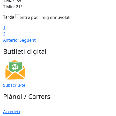
T.Màx: 35°
T
T.Min: 21°
T
Tarda
1
2
Anterior
Següent
Butlletí digital
Subscriu-te
Plànol / Carrers
Accedeix