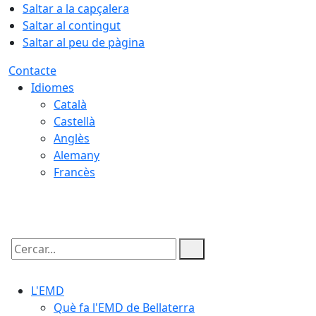
Saltar a la capçalera
Saltar al contingut
Saltar al peu de pàgina
Contacte
Idiomes
Català
Castellà
Anglès
Alemany
Francès
07.08.2026 | 21:13
Cercar:
L'EMD
Què fa l'EMD de Bellaterra