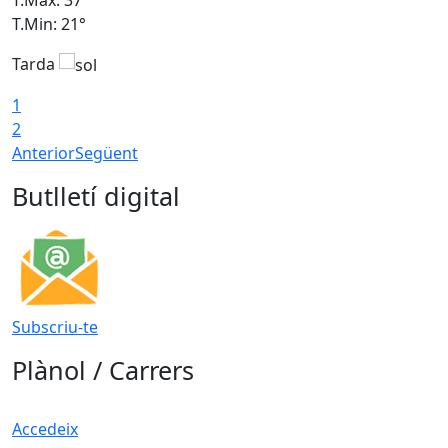
T.Min: 21°
T
Tarda
T
1
2
Anterior
Següent
Butlletí digital
Subscriu-te
Plànol / Carrers
Accedeix