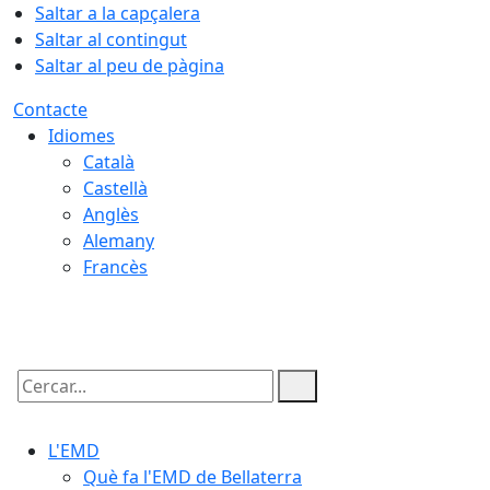
Saltar a la capçalera
Saltar al contingut
Saltar al peu de pàgina
Contacte
Idiomes
Català
Castellà
Anglès
Alemany
Francès
09.08.2026 | 08:16
Cercar:
L'EMD
Què fa l'EMD de Bellaterra