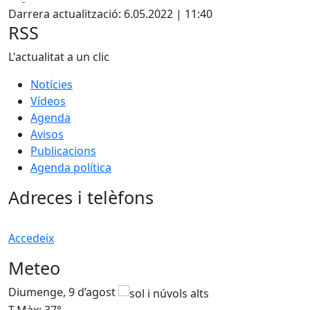
Darrera actualització: 6.05.2022 | 11:40
RSS
L'actualitat a un clic
Notícies
Vídeos
Agenda
Avisos
Publicacions
Agenda política
Adreces i telèfons
Accedeix
Meteo
Diumenge, 9 d’agost
D
T.Màx: 37°
T