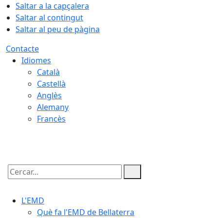
Saltar a la capçalera
Saltar al contingut
Saltar al peu de pàgina
Contacte
Idiomes
Català
Castellà
Anglès
Alemany
Francès
06.08.2026 | 13:56
Cercar:
L'EMD
Què fa l'EMD de Bellaterra