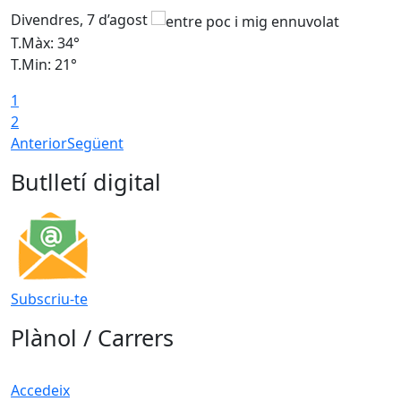
Divendres, 7 d’agost
D
T.Màx: 34°
T
T.Min: 21°
T
1
T
2
Anterior
Següent
Butlletí digital
Subscriu-te
Plànol / Carrers
Accedeix