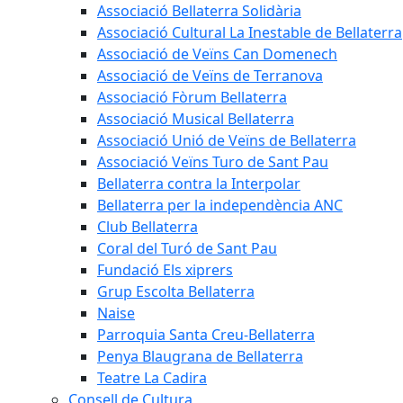
Associació Bellaterra Solidària
Associació Cultural La Inestable de Bellaterra
Associació de Veïns Can Domenech
Associació de Veïns de Terranova
Associació Fòrum Bellaterra
Associació Musical Bellaterra
Associació Unió de Veïns de Bellaterra
Associació Veïns Turo de Sant Pau
Bellaterra contra la Interpolar
Bellaterra per la independència ANC
Club Bellaterra
Coral del Turó de Sant Pau
Fundació Els xiprers
Grup Escolta Bellaterra
Naise
Parroquia Santa Creu-Bellaterra
Penya Blaugrana de Bellaterra
Teatre La Cadira
Consell de Cultura