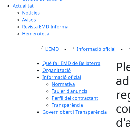
Actualitat
Notícies
Avisos
Revista EMD Informa
Hemeroteca
L'EMD
Informació oficial
Pl
Què fa l'EMD de Bellaterra
Organització
ad
Informació oficial
Normativa
re
Tauler d'anuncis
Perfil del contractant
co
Transparència
Govern obert i Transparència
d'