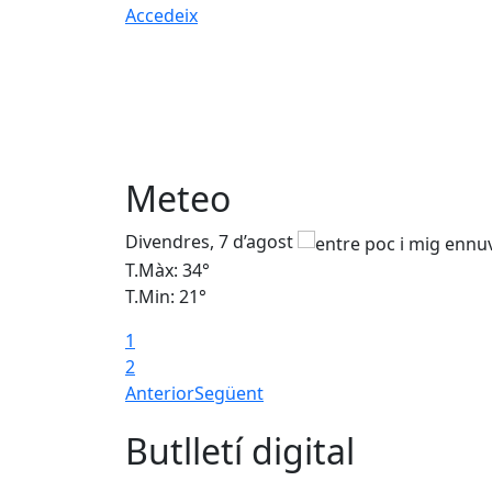
Accedeix
Meteo
Divendres, 7 d’agost
T.Màx: 34°
T.Min: 21°
1
2
Anterior
Següent
Butlletí digital