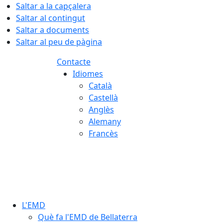
Saltar a la capçalera
Saltar al contingut
Saltar a documents
Saltar al peu de pàgina
Contacte
Idiomes
Català
Castellà
Anglès
Alemany
Francès
07.08.2026 | 09:02
L'EMD
Què fa l'EMD de Bellaterra