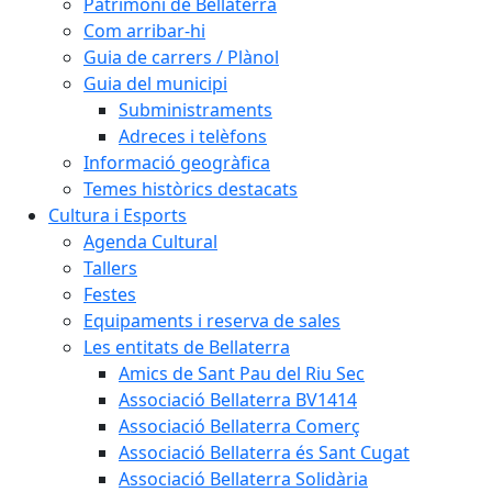
Patrimoni de Bellaterra
Com arribar-hi
Guia de carrers / Plànol
Guia del municipi
Subministraments
Adreces i telèfons
Informació geogràfica
Temes històrics destacats
Cultura i Esports
Agenda Cultural
Tallers
Festes
Equipaments i reserva de sales
Les entitats de Bellaterra
Amics de Sant Pau del Riu Sec
Associació Bellaterra BV1414
Associació Bellaterra Comerç
Associació Bellaterra és Sant Cugat
Associació Bellaterra Solidària