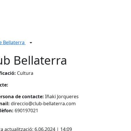
e Bellaterra
ub Bellaterra
ficació:
Cultura
cte:
rsona de contacte:
Iñaki Jorqueres
mail:
direccio@club-bellaterra.com
lèfon:
690197021
cebook
X
a actualització: 6.06.2024 | 14:09