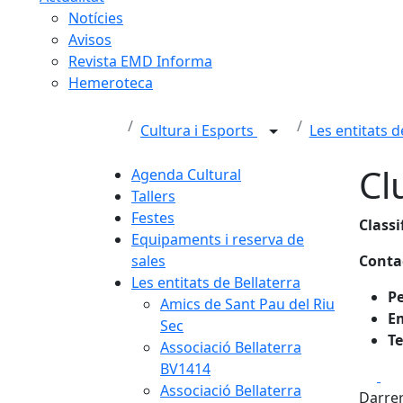
Notícies
Avisos
Revista EMD Informa
Hemeroteca
Cultura i Esports
Les entitats d
Cl
Agenda Cultural
Tallers
Festes
Classi
Equipaments i reserva de
sales
Conta
Les entitats de Bellaterra
Pe
Amics de Sant Pau del Riu
E
Sec
Te
Associació Bellaterra
BV1414
Fa
Associació Bellaterra
Darrer