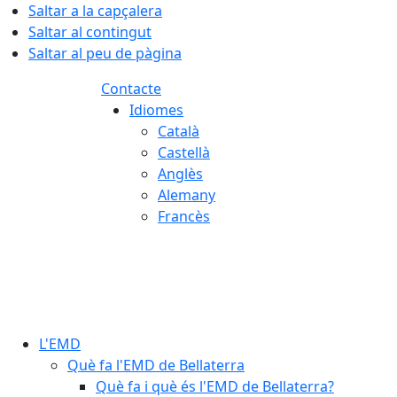
Saltar a la capçalera
Saltar al contingut
Saltar al peu de pàgina
Contacte
Idiomes
Català
Castellà
Anglès
Alemany
Francès
09.08.2026 | 06:49
L'EMD
Què fa l'EMD de Bellaterra
Què fa i què és l'EMD de Bellaterra?